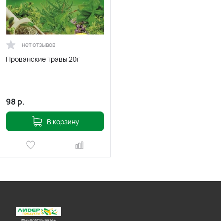
нет отзывов
Прованские травы 20г
98
р.
В корзину
#МыВсёПривезем