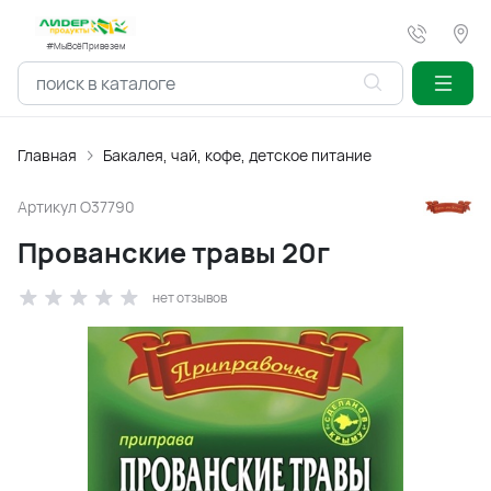
#МыВсёПривезем
Главная
Бакалея, чай, кофе, детское питание
Артикул
O37790
Прованские травы 20г
нет отзывов