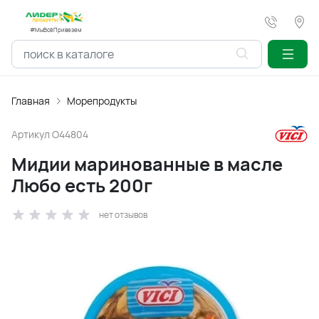
#МыВсёПривезем
Главная
Морепродукты
Артикул
O44804
Мидии маринованные в масле
Любо есть 200г
нет отзывов