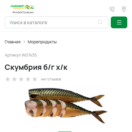
#МыВсёПривезем
Главная
Морепродукты
Артикул
W07435
Скумбрия б/г х/к
нет отзывов