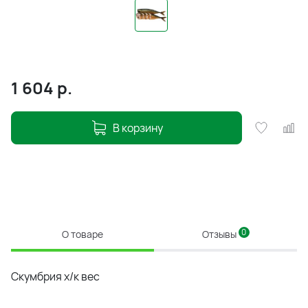
1 604
р.
В корзину
0
О товаре
Отзывы
Скумбрия х/к вес