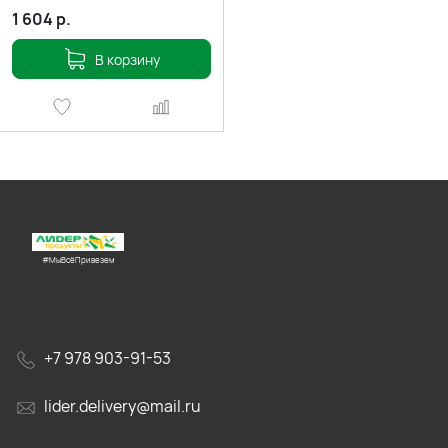
1 604
р.
В корзину
#МыВсёПривезем
+7 978 903-91-53
lider.delivery@mail.ru