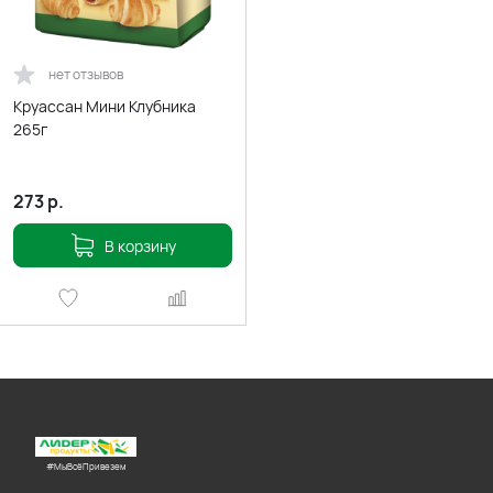
нет отзывов
Круассан Мини Клубника
265г
273
р.
В корзину
#МыВсёПривезем