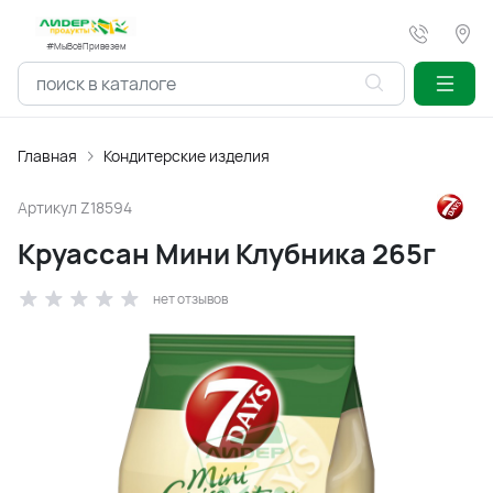
#МыВсёПривезем
Главная
Кондитерские изделия
Артикул
Z18594
Круассан Мини Клубника 265г
нет отзывов