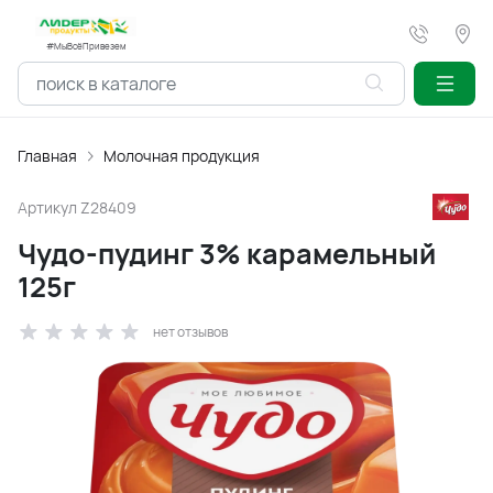
#МыВсёПривезем
Главная
Молочная продукция
Артикул
Z28409
Чудо-пудинг 3% карамельный
125г
нет отзывов