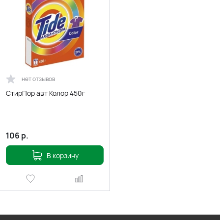
нет отзывов
СтирПор авт Колор 450г
106
р.
В корзину