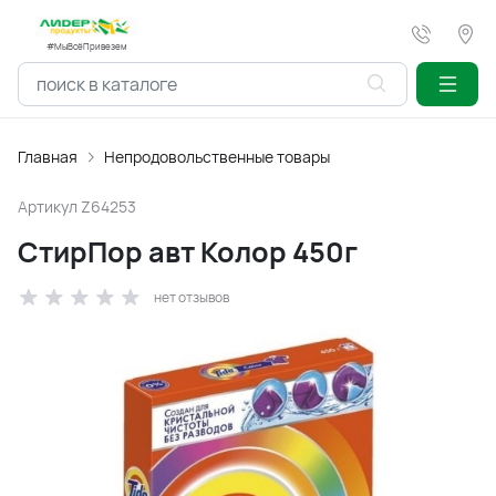
#МыВсёПривезем
Главная
Непродовольственные товары
Артикул
Z64253
СтирПор авт Колор 450г
нет отзывов