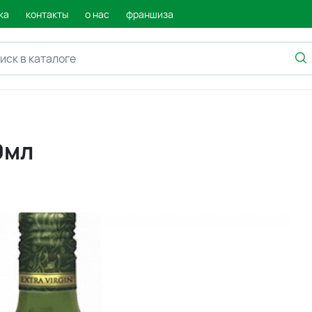
ка
контакты
о нас
франшиза
0мл