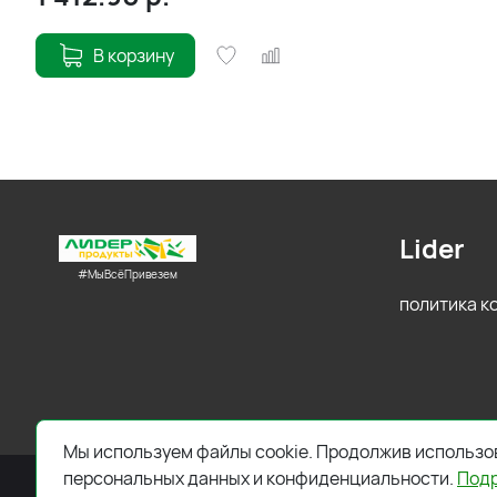
В корзину
Lider
#МыВсёПривезем
политика 
Мы используем файлы cookie. Продолжив использов
персональных данных и конфиденциальности.
Под
2026 © Все права защищены. Работает на
ReadyScript