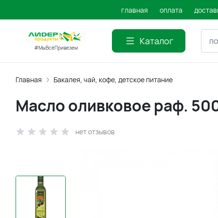
главная
оплата
достав
Каталог
#МыВсёПривезем
Главная
Бакалея, чай, кофе, детское питание
Масло оливковое раф. 50
нет отзывов