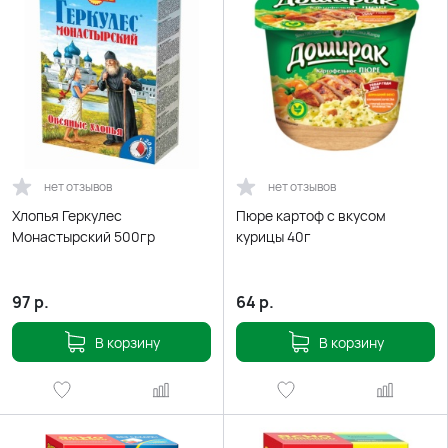
нет отзывов
нет отзывов
Хлопья Геркулес
Пюре картоф с вкусом
Монастырский 500гр
курицы 40г
97
р.
64
р.
В корзину
В корзину