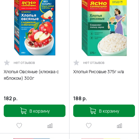
нет отзывов
нет отзывов
Хлопья Овсяные (клюква с
Хлопья Рисовые 375г н/в
яблоком) 300г
182
р.
188
р.
В корзину
В корзину