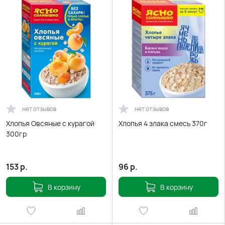
нет отзывов
нет отзывов
Хлопья Овсяные с курагой
Хлопья 4 злака смесь 370г
300гр
153
р.
96
р.
В корзину
В корзину