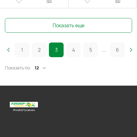
Показать еще
1
2
3
4
5
...
6
Показать по:
12
#МыВсёПривезем