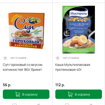
нет отзывов
нет отзывов
Суп гороховый со вкусом
Каша Мультизлаковая
копченостей 180г брикет
протеиновая 40г
56
р.
112
р.
В корзину
В корзину