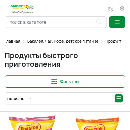
#МыВсёПривезем
Главная
Бакалея, чай, кофе, детское питание
Продукты бы
Продукты быстрого
приготовления
Фильтры
новизне