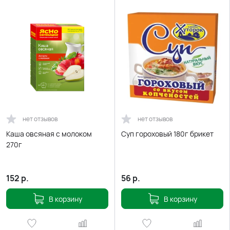
нет отзывов
нет отзывов
Каша овсяная с молоком
Суп гороховый 180г брикет
270г
152
р.
56
р.
В корзину
В корзину