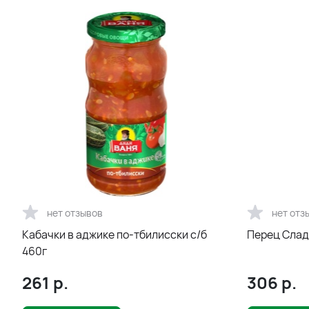
нет отзывов
нет отз
Кабачки в аджике по-тбилисски с/б
Перец Слад
460г
261
р.
306
р.