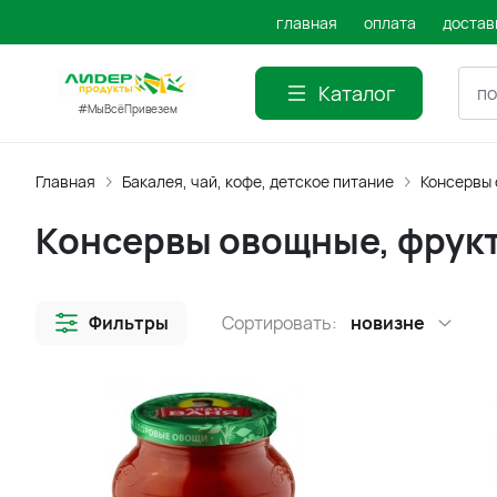
главная
оплата
достав
Каталог
#МыВсёПривезем
Главная
Бакалея, чай, кофе, детское питание
Консервы 
Консервы овощные, фрук
Фильтры
Сортировать:
новизне