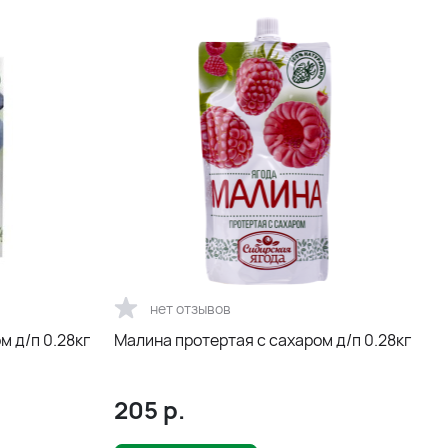
нет отзывов
м д/п 0.28кг
Малина протертая с сахаром д/п 0.28кг
205
р.