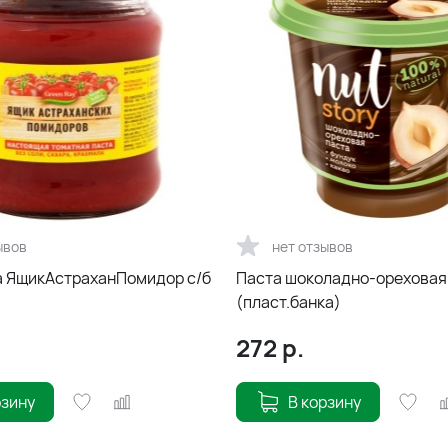
ывов
нет отзывов
а ЯщикАстраханПомидор с/б
Паста шоколадно-ореховая
(пласт.банка)
272
р.
рзину
В корзину