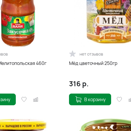
ывов
нет отзывов
Мелитопольская 460г
Мёд цветочный 250гр
316
р.
рзину
В корзину