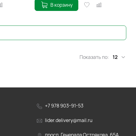
В корзину
Показать по:
12
+7 978 903-91-53
lider.delivery@mail.ru
просп. Генерала Острякова, 65А