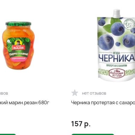
ывов
нет отзывов
кий марин.резан 680г
Черника протертая с сахаро
157
р.