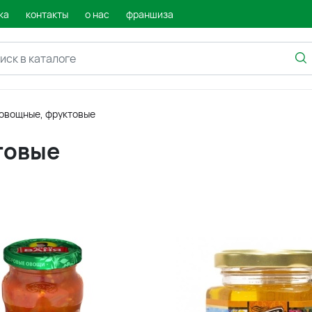
ка
контакты
о нас
франшиза
овощные, фруктовые
товые