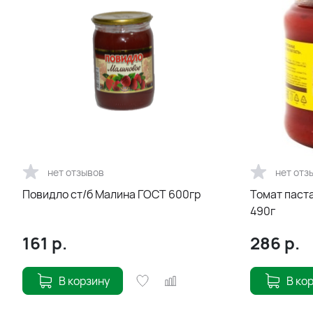
нет отзывов
нет отз
Повидло ст/б Малина ГОСТ 600гр
Томат паст
490г
161
р.
286
р.
В корзину
В ко