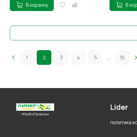
В корзину
В ко
1
2
3
4
5
...
10
Lider
#МыВсёПривезем
политика 