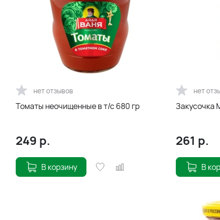
нет отзывов
нет отз
Томаты неочищенные в т/с 680 гр
Закусочка 
249
р.
261
р.
В корзину
В ко