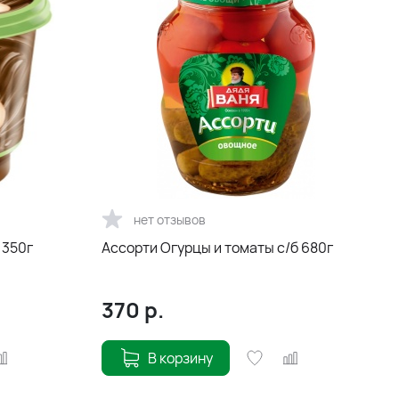
нет отзывов
 350г
Ассорти Огурцы и томаты с/б 680г
370
р.
В корзину