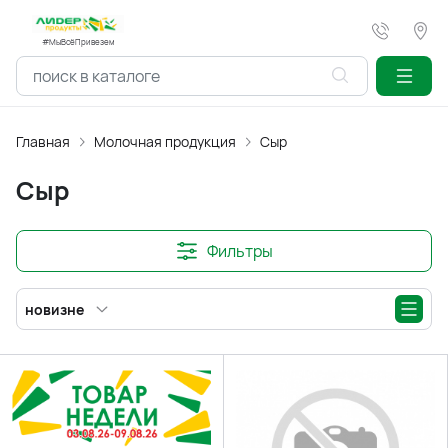
#МыВсёПривезем
Главная
Молочная продукция
Сыр
Сыр
Фильтры
новизне