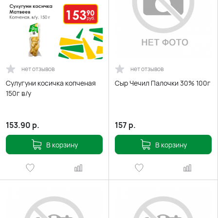
нет отзывов
нет отзывов
Сулугуни косичка копченая
Сыр Чечил Палочки 30% 100г
150г в/у
153.90
р.
157
р.
В корзину
В корзину