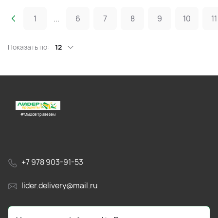
1
...
6
7
8
9
10
11
Показать по:
12
#МыВсёПривезем
+7 978 903-91-53
lider.delivery@mail.ru
просп. Генерала Острякова, 65А