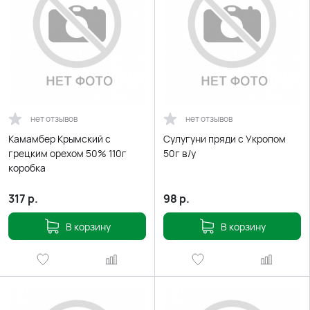
нет отзывов
нет отзывов
Камамбер Крымский с
Сулугуни пряди с Укропом
грецким орехом 50% 110г
50г в/у
коробка
317
р.
98
р.
В корзину
В корзину