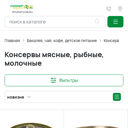
#МыВсёПривезем
Главная
Бакалея, чай, кофе, детское питание
Консервы мя
Консервы мясные, рыбные,
молочные
Фильтры
новизне