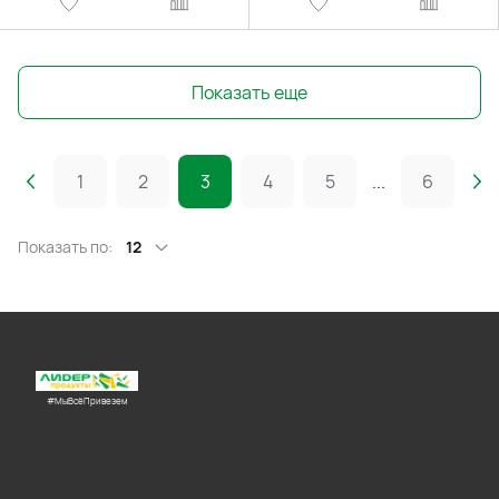
Показать еще
1
2
3
4
5
...
6
Показать по:
12
#МыВсёПривезем