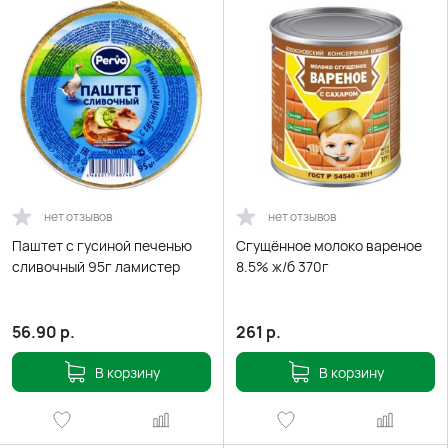
нет отзывов
нет отзывов
Паштет с гусиной печенью
Сгущённое молоко вареное
сливочный 95г ламистер
8.5% ж/б 370г
56.90
р.
261
р.
В корзину
В корзину