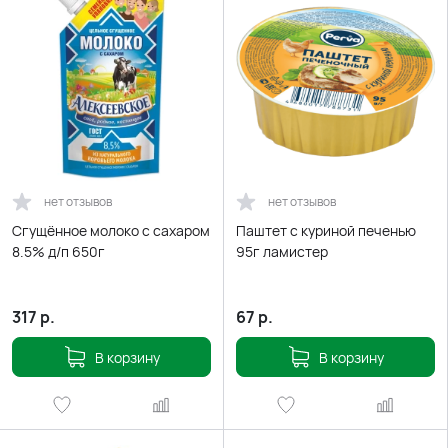
нет отзывов
нет отзывов
Сгущённое молоко с сахаром
Паштет с куриной печенью
8.5% д/п 650г
95г ламистер
317
р.
67
р.
В корзину
В корзину