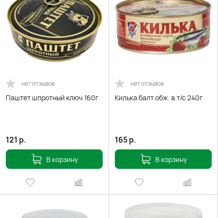
нет отзывов
нет отзывов
Паштет шпротный ключ 160г
Килька балт.обж. в т/с 240г
121
р.
165
р.
В корзину
В корзину