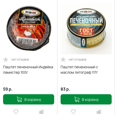
нет отзывов
нет отзывов
Паштет печеночный Индейка
Паштет печеночный с
ламистер 100г
маслом литограф 117г
59
р.
83
р.
В корзину
В корзину