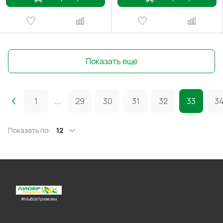
Показать еще
1
...
29
30
31
32
33
3
Показать по:
12
#МыВсёПривезем