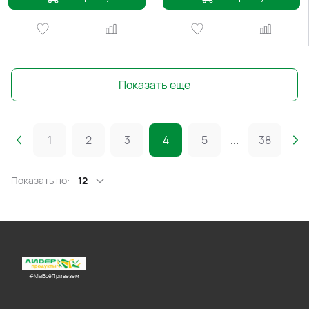
Показать еще
1
2
3
4
5
...
38
Показать по:
12
#МыВсёПривезем