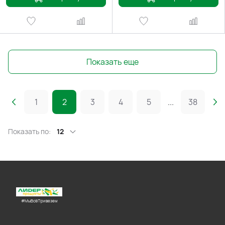
Показать еще
1
2
3
4
5
...
38
Показать по:
12
#МыВсёПривезем