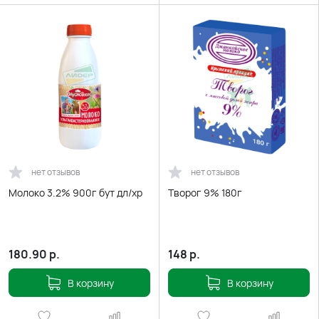
нет отзывов
нет отзывов
Молоко 3.2% 900г бут дл/хр
Творог 9% 180г
180.90
р.
148
р.
В корзину
В корзину