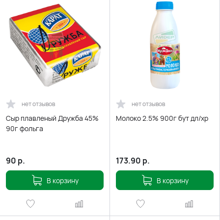
нет отзывов
нет отзывов
Сыр плавленый Дружба 45%
Молоко 2.5% 900г бут дл/хр
90г фольга
90
р.
173.90
р.
В корзину
В корзину