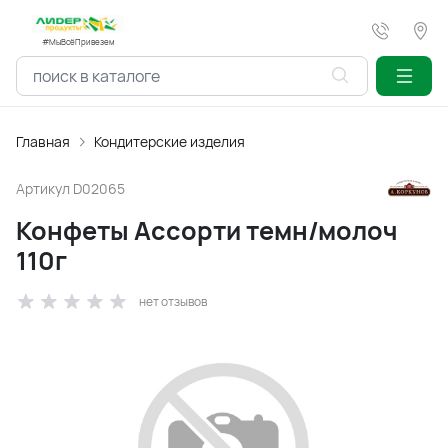
#МыВсёПривезем
Главная
Кондитерские изделия
Артикул
D02065
Конфеты Ассорти темн/молоч
110г
нет отзывов