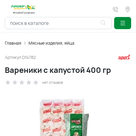
#МыВсёПривезем
Главная
Мясные изделия, яйца
Артикул
D14782
Вареники с капустой 400 гр
нет отзывов