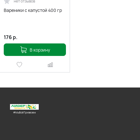
нет отзывов
Вареники с капустой 400 гр
176
р.
В корзину
#МыВсёПривезем