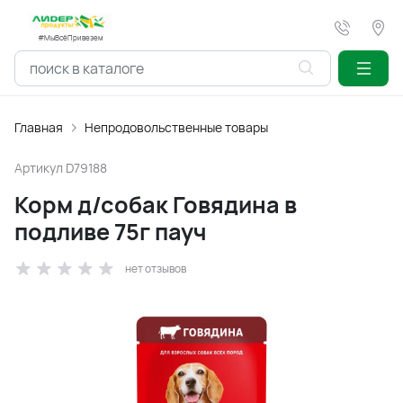
#МыВсёПривезем
Главная
Непродовольственные товары
Артикул
D79188
Корм д/собак Говядина в
подливе 75г пауч
нет отзывов