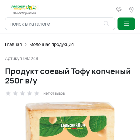
#МыВсёПривезем
Главная
Молочная продукция
Артикул
D83248
Продукт соевый Тофу копченый
250г в/у
нет отзывов