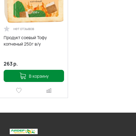
нет отзывов
Продукт соевый Тофу
копченый 250г в/у
263
р.
В корзину