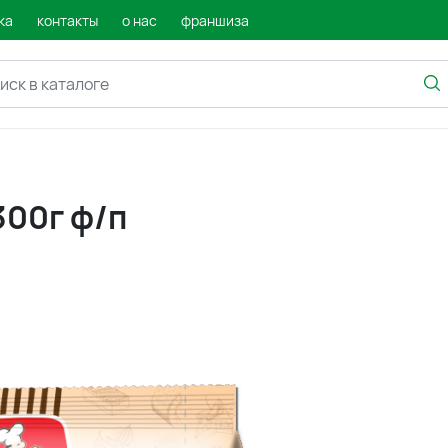
ка
контакты
о нас
франшиза
300г ф/п