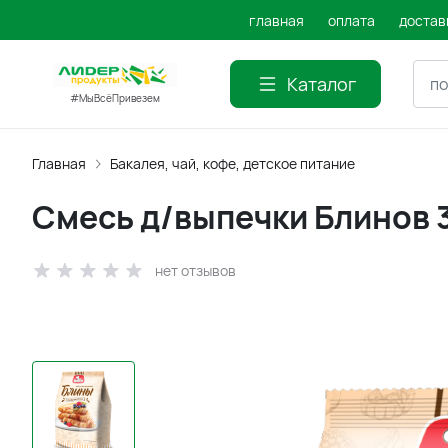
главная
оплата
достав
Каталог
#МыВсёПривезем
Главная
Бакалея, чай, кофе, детское питание
Смесь д/выпечки Блинов 
нет отзывов