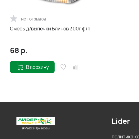
нет отзывов
Смесь д/выпечки Блинов 300г ф/п
68
р.
В корзину
Lider
#МыВсёПривезем
политика 