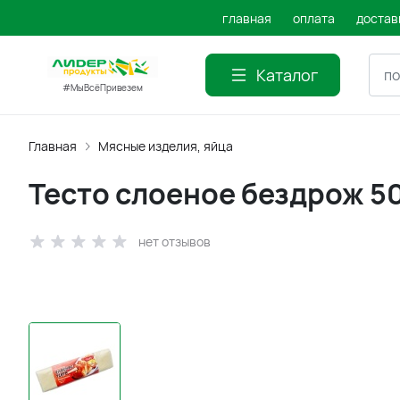
главная
оплата
достав
Каталог
#МыВсёПривезем
Главная
Мясные изделия, яйца
Тесто слоеное бездрож 5
нет отзывов