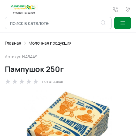
#МыВсёПривезем
Главная
Молочная продукция
Артикул
N45449
Пампушок 250г
нет отзывов