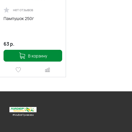
нет отзывов
Пампушок 250г
63
р.
В корзину
#МыВсёПривезем