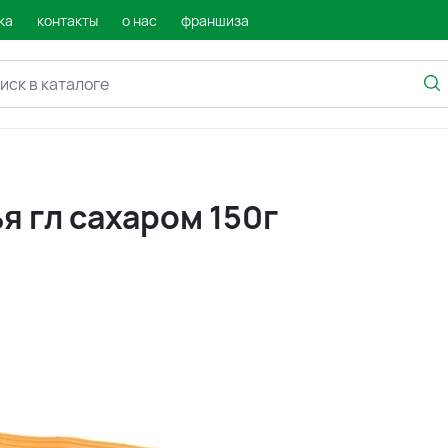
ка
контакты
о нас
франшиза
я гл сахаром 150г