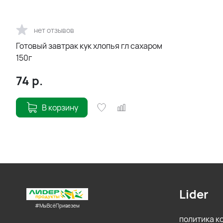
нет отзывов
Готовый завтрак кук хлопья гл сахаром
150г
74
р.
В корзину
Lider
#МыВсёПривезем
политика 