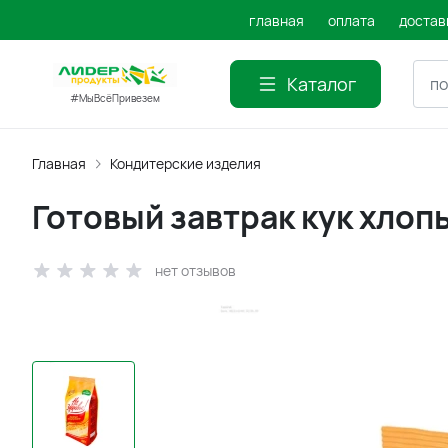
главная
оплата
достав
Каталог
#МыВсёПривезем
Главная
Кондитерские изделия
Готовый завтрак кук хлопь
нет отзывов