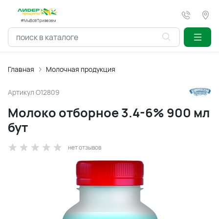
#МыВсёПривезем
Главная
Молочная продукция
Артикул
O12809
Молоко отборное 3.4-6% 900 мл
бут
нет отзывов