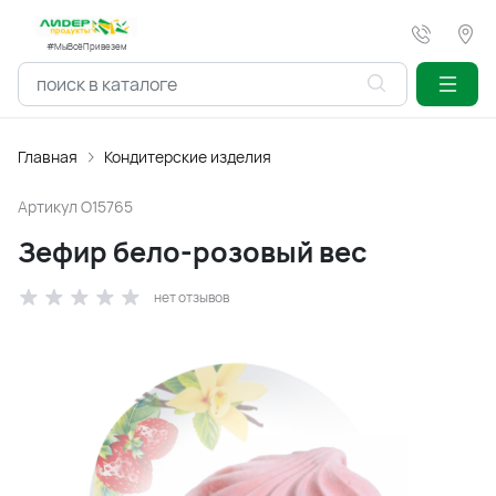
#МыВсёПривезем
Главная
Кондитерские изделия
Артикул
O15765
Зефир бело-розовый вес
нет отзывов