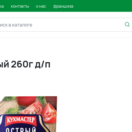
ка
контакты
о нас
франшиза
ый 260г д/п