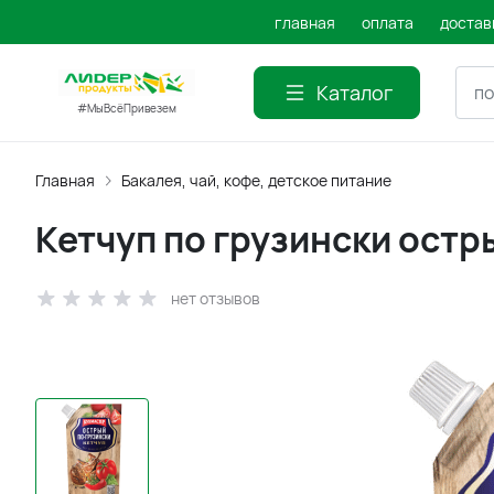
главная
оплата
достав
Каталог
#МыВсёПривезем
Главная
Бакалея, чай, кофе, детское питание
Кетчуп по грузински остр
нет отзывов