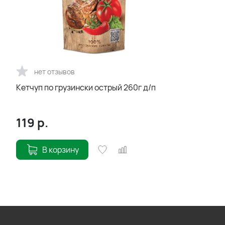
нет отзывов
Кетчуп по грузински острый 260г д/п
119
р.
В корзину