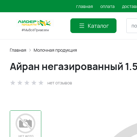
главная
оплата
достав
Каталог
#МыВсёПривезем
Главная
Молочная продукция
Айран негазированный 1.5
нет отзывов