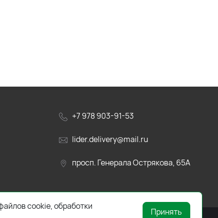
+7 978 903-91-53
lider.delivery@mail.ru
просп. Генерала Острякова, 65А
файлов cookie, обработки
Принять