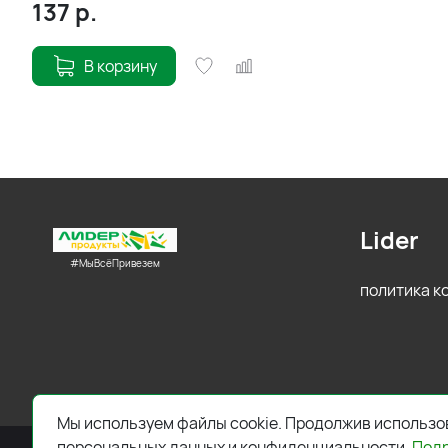
137
р.
В корзину
Lider
#МыВсёПривезем
политика 
Мы используем файлы cookie. Продолжив использов
персональных данных и конфиденциальности.
Под