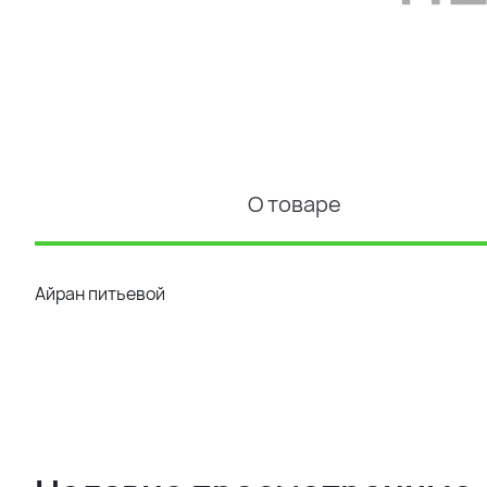
О товаре
Айран питьевой