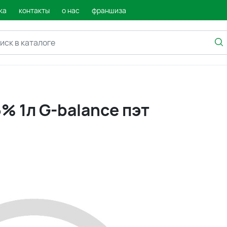
ка
контакты
о нас
франшиза
% 1л G-balance пэт