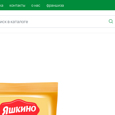
ка
контакты
о нас
франшиза