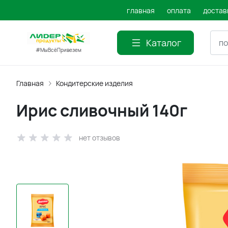
главная
оплата
достав
Каталог
#МыВсёПривезем
Главная
Кондитерские изделия
Ирис сливочный 140г
нет отзывов