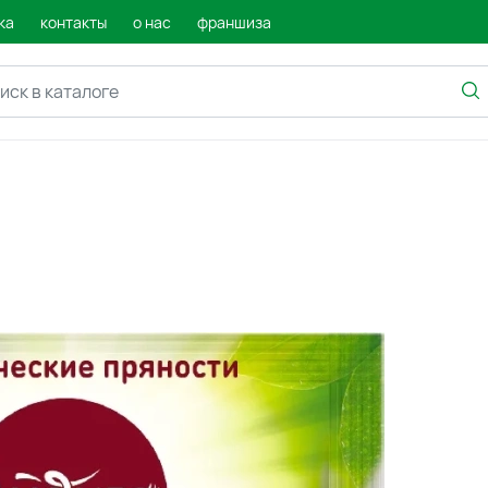
ка
контакты
о нас
франшиза