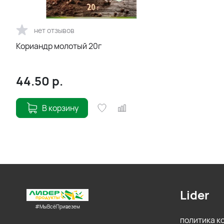
нет отзывов
Кориандр молотый 20г
44.50
р.
В корзину
Lider
#МыВсёПривезем
политика 