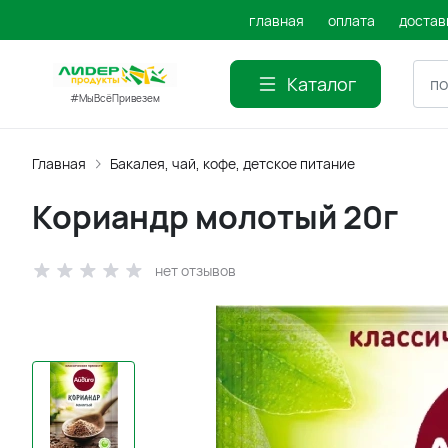
главная
оплата
достав
Каталог
#МыВсёПривезем
Главная
Бакалея, чай, кофе, детское питание
Кориандр молотый 20г
нет отзывов