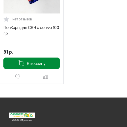
нет отзывов
ПопКорн для СВЧ с солью 100
гр
81
р.
В корзину
#МыВсёПривезем