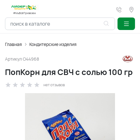
#МыВсёПривезем
Главная
Кондитерские изделия
Артикул
O44968
ПопКорн для СВЧ с солью 100 гр
нет отзывов