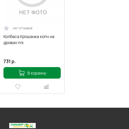
нет отзывов
Колбаса Крошанка копч на
дровах п/к
731
р.
В корзину