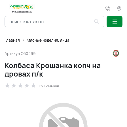
#МыВсёПривезем
Главная
Мясные изделия, яйца
Артикул
O50299
Колбаса Крошанка копч на
дровах п/к
нет отзывов