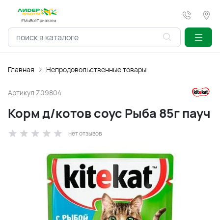
#МыВсёПривезем
Главная
Непродовольственные товары
Артикул
Z09804
Корм д/котов соус Рыба 85г пауч
нет отзывов