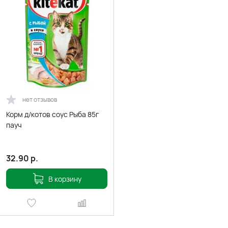
нет отзывов
Корм д/котов соус Рыба 85г
пауч
32.90
р.
В корзину