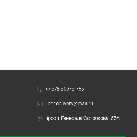
+7 978 903-91-53
lider.delivery@mail.ru
просп. Генерала Острякова, 65А