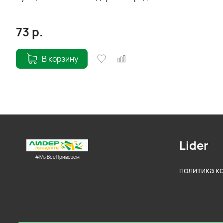
73
р.
В корзину
Lider
#МыВсёПривезем
политика 