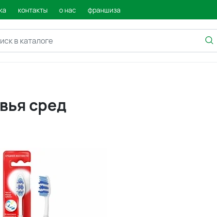
ка
контакты
о нас
франшиза
вья сред