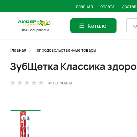
главная
оплата
достав
Каталог
#МыВсёПривезем
Главная
Непродовольственные товары
ЗубЩетка Классика здоро
нет отзывов