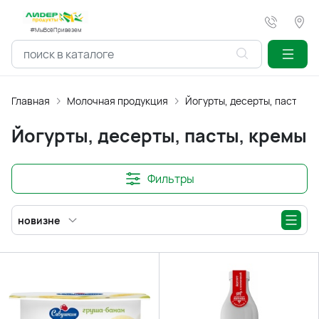
#МыВсёПривезем
Главная
Молочная продукция
Йогурты, десерты, пасты, к
Йогурты, десерты, пасты, кремы
Фильтры
новизне