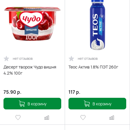
нет отзывов
нет отзывов
Десерт творож Чудо вишня
Теос Актив 1.8% ПЭТ 260г
4.2% 100г
75.90
р.
117
р.
В корзину
В корзину