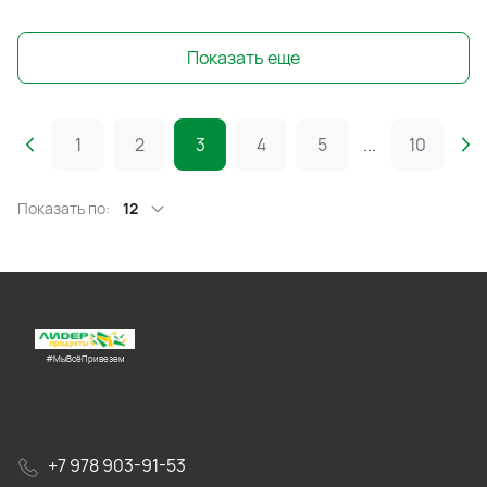
Показать еще
1
2
3
4
5
...
10
Показать по:
12
#МыВсёПривезем
+7 978 903-91-53