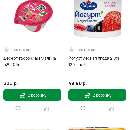
нет отзывов
нет отзывов
Десерт творожный Малина
Йогурт лесная ягода 2.0%
5% 260г
120 г пл/ст
200
р.
49.90
р.
В корзину
В корзину