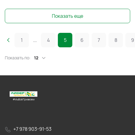
Показать еще
1
...
4
5
6
7
8
9
Показать по:
12
#МыВсёПривезем
+7 978 903-91-53