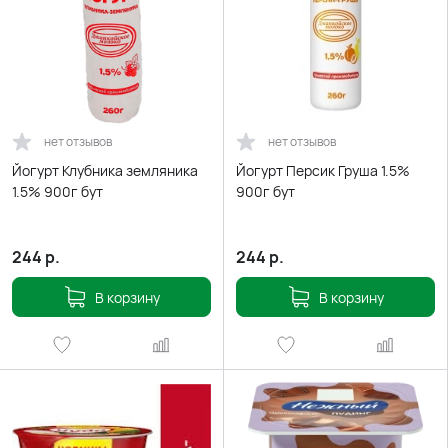
нет отзывов
нет отзывов
Йогурт Клубника земляника
Йогурт Персик Груша 1.5%
1.5% 900г бут
900г бут
244
р.
244
р.
В корзину
В корзину