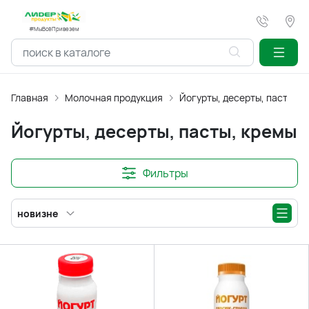
#МыВсёПривезем
Главная
Молочная продукция
Йогурты, десерты, пасты, к
Йогурты, десерты, пасты, кремы
Фильтры
новизне