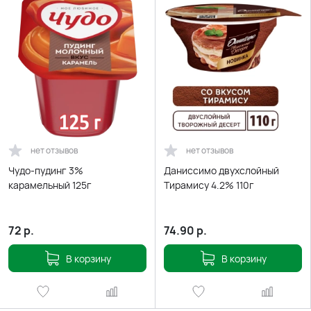
нет отзывов
нет отзывов
Чудо-пудинг 3%
Даниссимо двухслойный
карамельный 125г
Тирамису 4.2% 110г
72
р.
74.90
р.
В корзину
В корзину