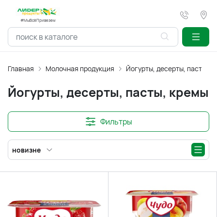
#МыВсёПривезем
Главная
Молочная продукция
Йогурты, десерты, пасты, к
Йогурты, десерты, пасты, кремы
Фильтры
новизне