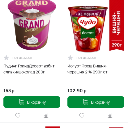
нет отзывов
нет отзывов
Пудинг ГрандДесерт взбит
Йогурт Фреш Вишня-
сливки/шоколад 200г
черешня 2 % 290г ст
163
р.
102.90
р.
В корзину
В корзину