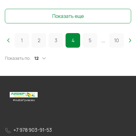
Показать еще
1
2
3
4
5
...
10
Показать по:
12
#МыВсёПривезем
+7 978 903-91-53