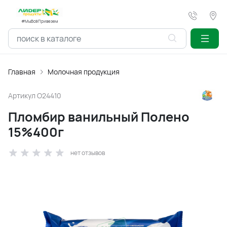
#МыВсёПривезем
Главная
Молочная продукция
Артикул
O24410
Пломбир ванильный Полено
15%400г
нет отзывов