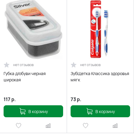
нет отзывов
нет отзывов
Губка д/обуви черная
ЗубЩетка Классика здоровья
широкая
мягк
117
р.
73
р.
В корзину
В корзину