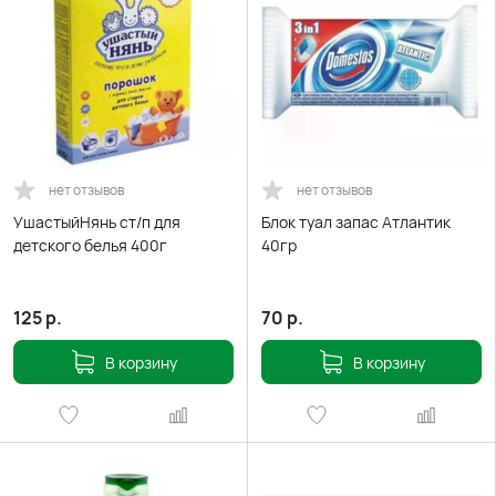
нет отзывов
нет отзывов
УшастыйНянь ст/п для
Блок туал запас Атлантик
детского белья 400г
40гр
125
р.
70
р.
В корзину
В корзину