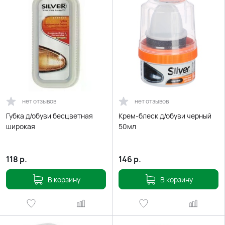
нет отзывов
нет отзывов
Губка д/обуви бесцветная
Крем-блеск д/обуви черный
широкая
50мл
118
р.
146
р.
В корзину
В корзину