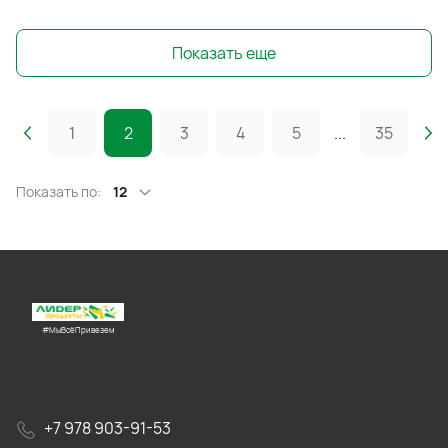
Показать еще
1
2
3
4
5
...
35
Показать по:
12
#МыВсёПривезем
+7 978 903-91-53