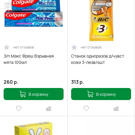
нет отзывов
нет отзывов
З/п Макс Фреш Взрывная
Станок одноразов д/чувст
мята 100мл
кожи 3-лезв/4шт
260
р.
313
р.
В корзину
В корзину