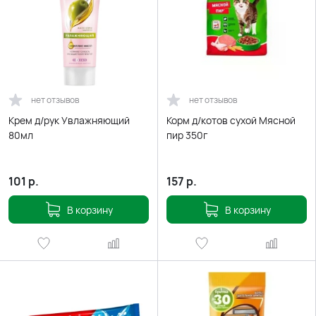
нет отзывов
нет отзывов
Крем д/рук Увлажняющий
Корм д/котов сухой Мясной
80мл
пир 350г
101
р.
157
р.
В корзину
В корзину