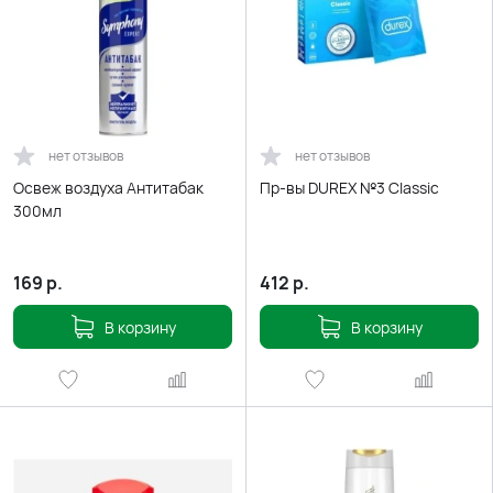
нет отзывов
нет отзывов
Освеж воздуха Антитабак
Пр-вы DUREX №3 Classic
300мл
169
р.
412
р.
В корзину
В корзину