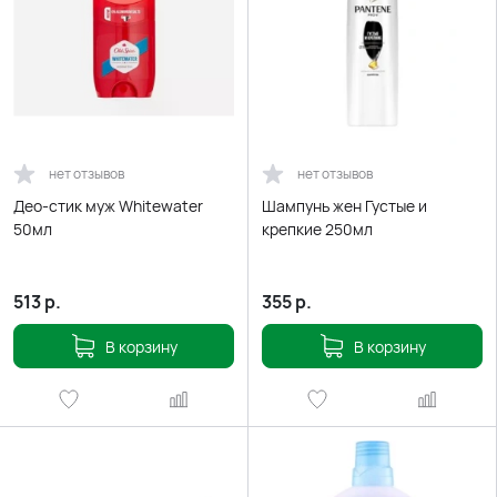
нет отзывов
нет отзывов
Део-стик муж Whitewater
Шампунь жен Густые и
50мл
крепкие 250мл
513
р.
355
р.
В корзину
В корзину