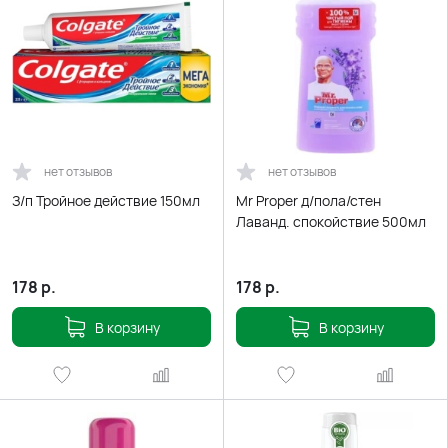
нет отзывов
нет отзывов
З/п Тройное действие 150мл
Mr Proper д/пола/стен
Лаванд. спокойствие 500мл
178
р.
178
р.
В корзину
В корзину