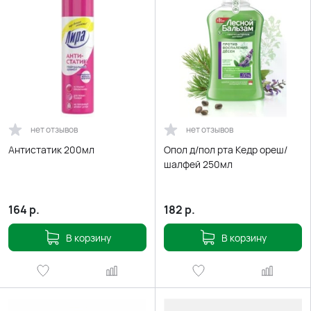
нет отзывов
нет отзывов
Антистатик 200мл
Опол д/пол рта Кедр ореш/
шалфей 250мл
164
р.
182
р.
В корзину
В корзину