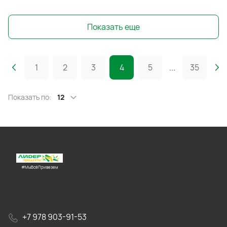
Показать еще
1
2
3
4
5
...
35
Показать по:
12
#МыВсёПривезем
+7 978 903-91-53