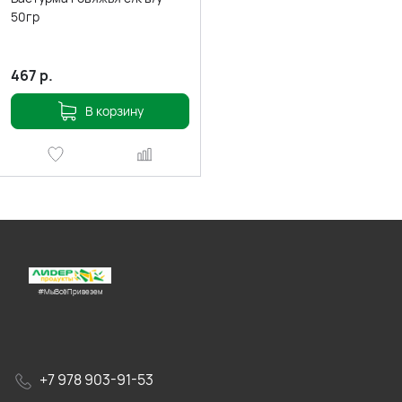
50гр
467
р.
В корзину
#МыВсёПривезем
+7 978 903-91-53