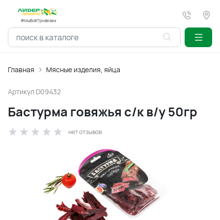
#МыВсёПривезем
Главная
Мясные изделия, яйца
Артикул
D09432
Бастурма говяжья с/к в/у 50гр
нет отзывов