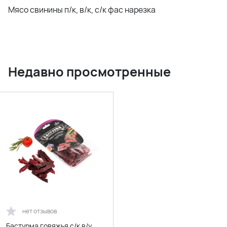
Мясо свинины п/к, в/к, с/к фас нарезка
Недавно просмотренные
нет отзывов
Бастурма говяжья с/к в/у