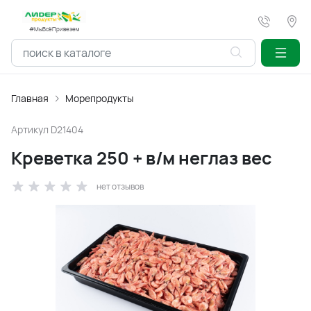
#МыВсёПривезем
Главная
Морепродукты
Артикул
D21404
Креветка 250 + в/м неглаз вес
нет отзывов