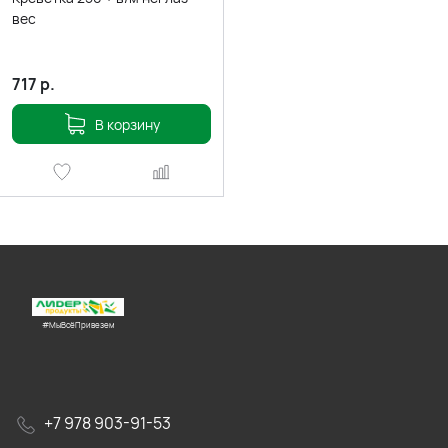
вес
717
р.
В корзину
#МыВсёПривезем
+7 978 903-91-53