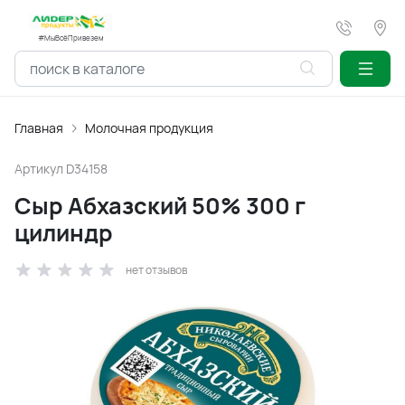
#МыВсёПривезем
Главная
Молочная продукция
Артикул
D34158
Сыр Абхазский 50% 300 г
цилиндр
нет отзывов