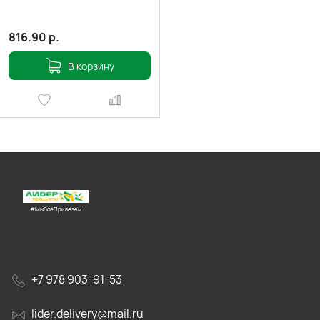
816.90
р.
В корзину
#МыВсёПривезем
+7 978 903-91-53
lider.delivery@mail.ru