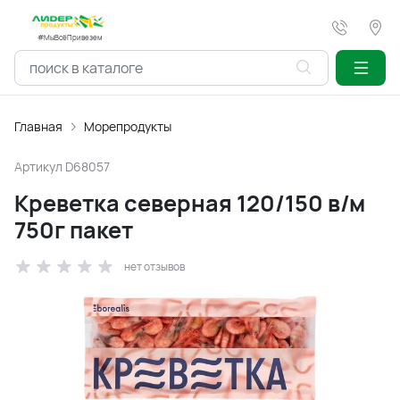
#МыВсёПривезем
Главная
Морепродукты
Артикул
D68057
Креветка северная 120/150 в/м
750г пакет
нет отзывов