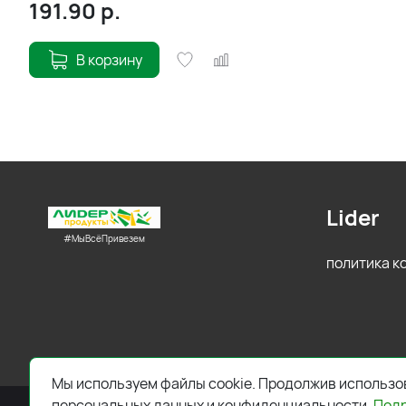
191.90
р.
В корзину
Lider
#МыВсёПривезем
политика 
Мы используем файлы cookie. Продолжив использов
персональных данных и конфиденциальности.
Под