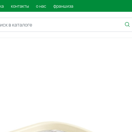
ка
контакты
о нас
франшиза