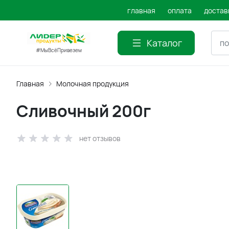
главная
оплата
достав
Каталог
#МыВсёПривезем
Главная
Молочная продукция
Сливочный 200г
нет отзывов