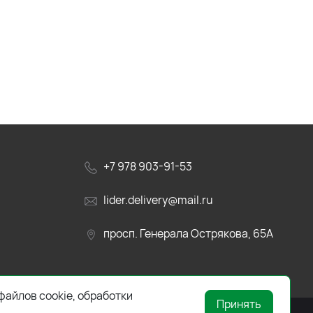
+7 978 903-91-53
lider.delivery@mail.ru
просп. Генерала Острякова, 65А
файлов cookie, обработки
Принять