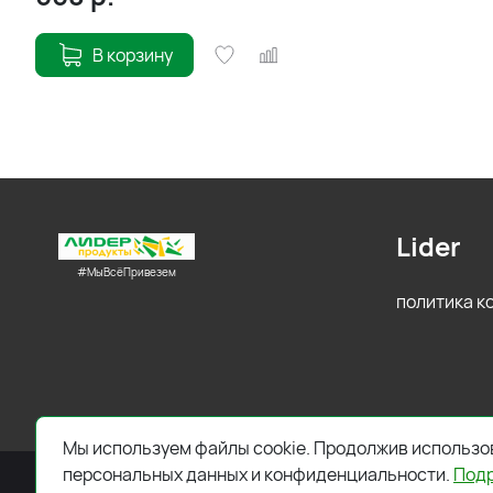
В корзину
Lider
#МыВсёПривезем
политика 
Мы используем файлы cookie. Продолжив использов
персональных данных и конфиденциальности.
Под
2026 © Все права защищены. Работает на
ReadyScript