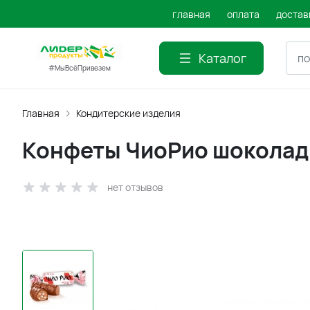
главная
оплата
достав
Каталог
#МыВсёПривезем
Главная
Кондитерские изделия
Конфеты ЧиоРио шоколад
нет отзывов