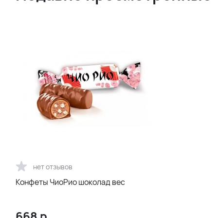
нет отзывов
Конфеты ЧиоРио шоколад вес
668
р.