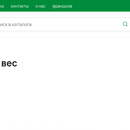
ка
контакты
о нас
франшиза
 вес