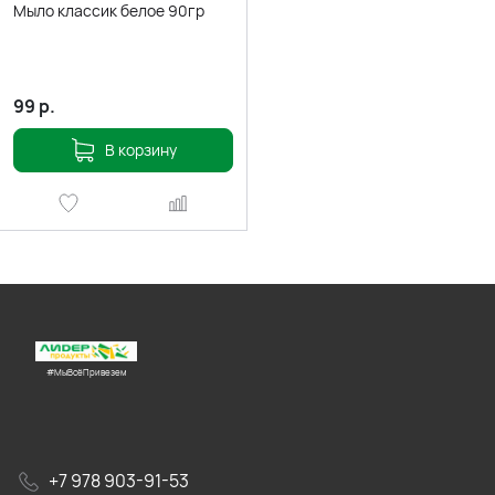
Мыло классик белое 90гр
99
р.
В корзину
#МыВсёПривезем
+7 978 903-91-53