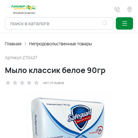
#МыВсёПривезем
Главная
Непродовольственные товары
Артикул
Z70427
Мыло классик белое 90гр
нет отзывов