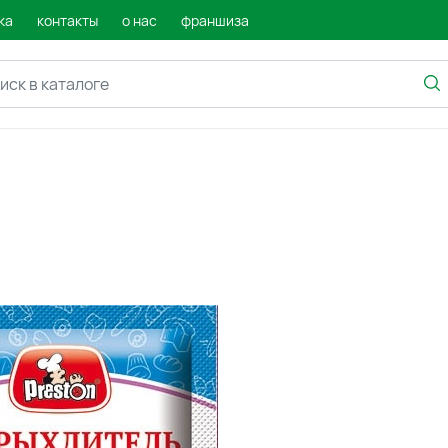
ка
контакты
о нас
франшиза