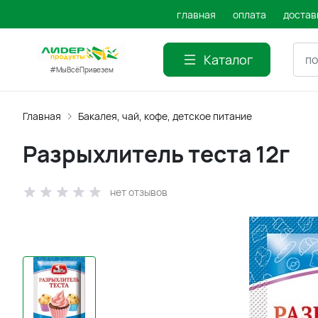
главная
оплата
достав
Каталог
#МыВсёПривезем
Главная
Бакалея, чай, кофе, детское питание
Разрыхлитель теста 12г
нет отзывов