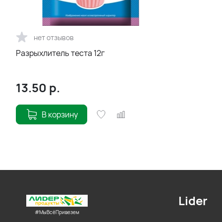
нет отзывов
Разрыхлитель теста 12г
13.50
р.
В корзину
Lider
#МыВсёПривезем